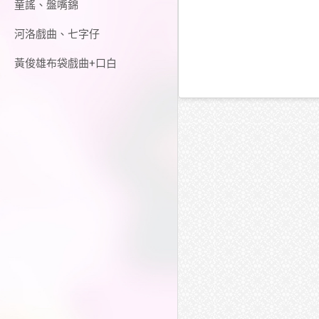
童謠、盤嘴錦
河洛戲曲、七字仔
黃俊雄布袋戲曲+口白