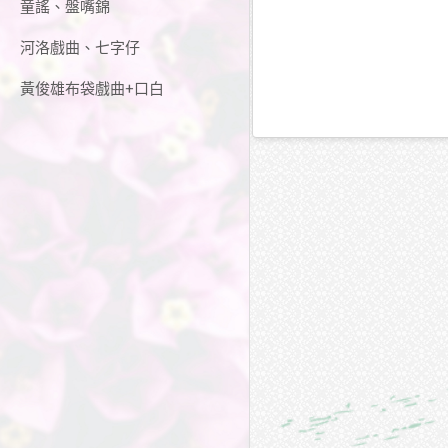
童謠、盤嘴錦
河洛戲曲、七字仔
黃俊雄布袋戲曲+口白