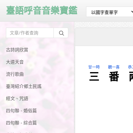
臺語呼音音樂寶鑑
古詩詞欣賞
大道天音
甘一時
觀一喜
恭
三
番
流行歌曲
臺灣紹介鄉土民謠
經文、咒語
四句聯 - 婚俗篇
四句聯 - 綜合篇