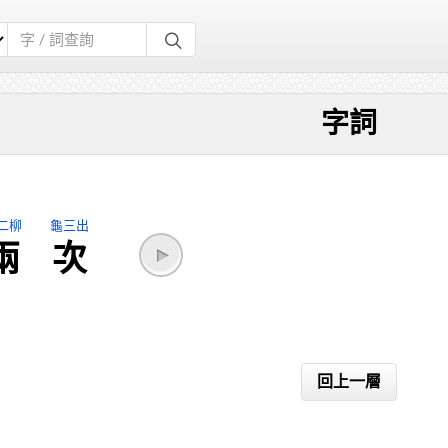
字詞
二柳
龜三出
兩
次
回上一層