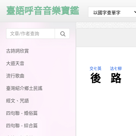
臺語呼音音樂寶鑑
古詩詞欣賞
大道天音
交七英
沽七柳
後
路
流行歌曲
臺灣紹介鄉土民謠
經文、咒語
四句聯 - 婚俗篇
四句聯 - 綜合篇