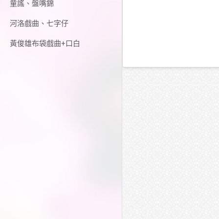
童謠、盤嘴錦
河洛戲曲、七字仔
黃俊雄布袋戲曲+口白