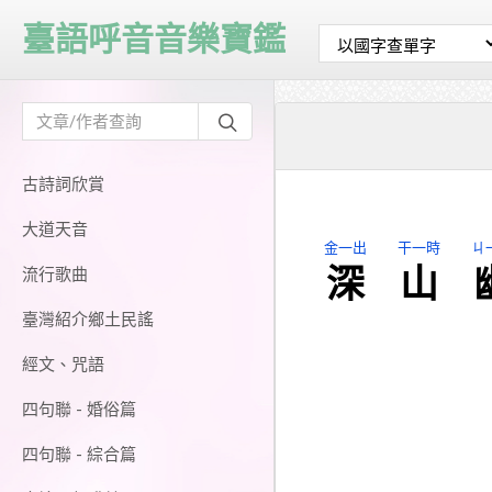
臺語呼音音樂寶鑑
古詩詞欣賞
大道天音
金一出
干一時
ㄐ
深
山
流行歌曲
臺灣紹介鄉土民謠
經文、咒語
四句聯 - 婚俗篇
四句聯 - 綜合篇