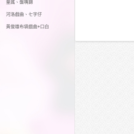
童謠、盤嘴錦
河洛戲曲、七字仔
黃俊雄布袋戲曲+口白