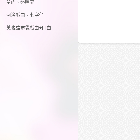
童謠、盤嘴錦
河洛戲曲、七字仔
黃俊雄布袋戲曲+口白