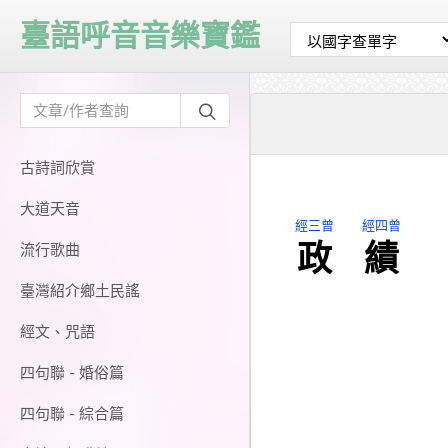
臺語呼音音樂寶鑑
古詩詞欣賞
大道天音
經三曾
經四曾
政
績
流行歌曲
臺灣紹介鄉土民謠
經文、咒語
四句聯 - 婚俗篇
四句聯 - 綜合篇