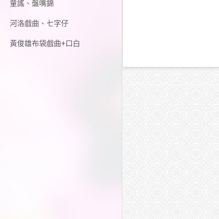
童謠、盤嘴錦
河洛戲曲、七字仔
黃俊雄布袋戲曲+口白