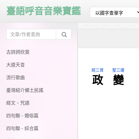
臺語呼音音樂寶鑑
古詩詞欣賞
大道天音
經三曾
堅三邊
政
變
流行歌曲
臺灣紹介鄉土民謠
經文、咒語
四句聯 - 婚俗篇
四句聯 - 綜合篇