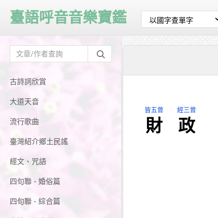
臺語呼音音樂寶鑑
古詩詞欣賞
大道天音
皆五曾
經三曾
財
政
流行歌曲
臺灣紹介鄉土民謠
經文、咒語
四句聯 - 婚俗篇
四句聯 - 綜合篇