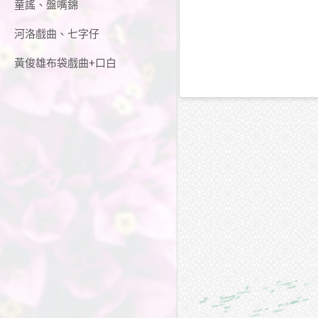
童謠、盤嘴錦
河洛戲曲、七字仔
黃俊雄布袋戲曲+口白