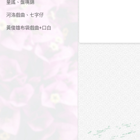
童謠、盤嘴錦
河洛戲曲、七字仔
黃俊雄布袋戲曲+口白