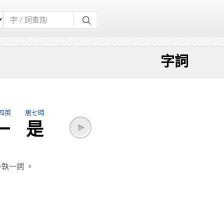
字詞
四英
居七時
一
是
各執一詞
。