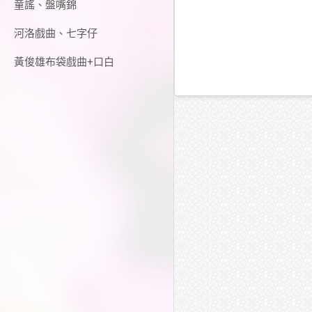
童謠、盤嘴錦
河洛戲曲、七字仔
黃俊雄布袋戲曲+口白