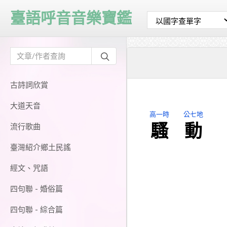
臺語呼音音樂寶鑑
古詩詞欣賞
大道天音
高一時
公七地
騷
動
流行歌曲
臺灣紹介鄉土民謠
經文、咒語
四句聯 - 婚俗篇
四句聯 - 綜合篇