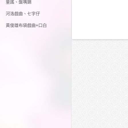
童謠、盤嘴錦
河洛戲曲、七字仔
黃俊雄布袋戲曲+口白