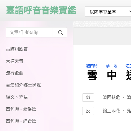
臺語呼音音樂寶鑑
古詩詞欣賞
大道天音
觀四時
恭一地
江
雪
中
流行歌曲
臺灣紹介鄉土民謠
經文、咒語
似
濟困扶危
、
四句聯 - 婚俗篇
反
錦上添花
、
四句聯 - 綜合篇