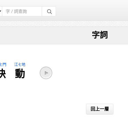
字詞
七門
江七地
袂
動
回上一層