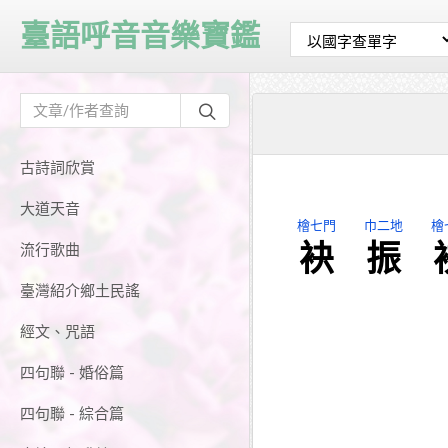
臺語呼音音樂寶鑑
古詩詞欣賞
大道天音
檜七門
巾二地
檜
袂
振
流行歌曲
臺灣紹介鄉土民謠
經文、咒語
四句聯 - 婚俗篇
四句聯 - 綜合篇