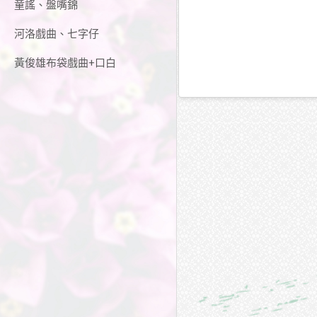
童謠、盤嘴錦
河洛戲曲、七字仔
黃俊雄布袋戲曲+口白