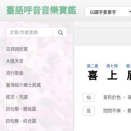
臺語呼音音樂寶鑑
古詩詞欣賞
大道天音
居二喜
恭七時
居
喜
上
流行歌曲
臺灣紹介鄉土民謠
經文、咒語
似
喜形於色
、
四句聯 - 婚俗篇
反
悶悶不樂
、
四句聯 - 綜合篇