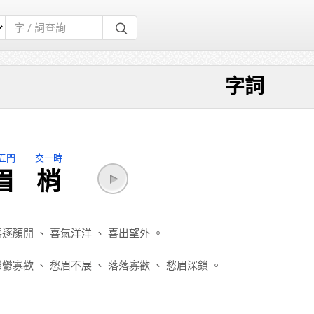
字詞
五門
交一時
眉
梢
喜逐顏開
、
喜氣洋洋
、
喜出望外
。
鬱鬱寡歡
、
愁眉不展
、
落落寡歡
、
愁眉深鎖
。