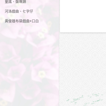
童謠、盤嘴錦
河洛戲曲、七字仔
黃俊雄布袋戲曲+口白