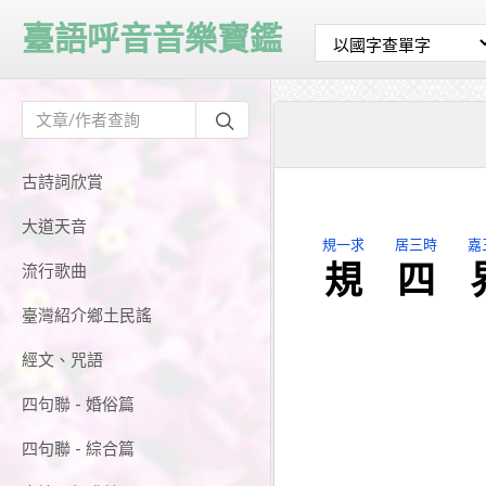
臺語呼音音樂寶鑑
古詩詞欣賞
大道天音
規一求
居三時
嘉
規
四
流行歌曲
臺灣紹介鄉土民謠
經文、咒語
四句聯 - 婚俗篇
四句聯 - 綜合篇