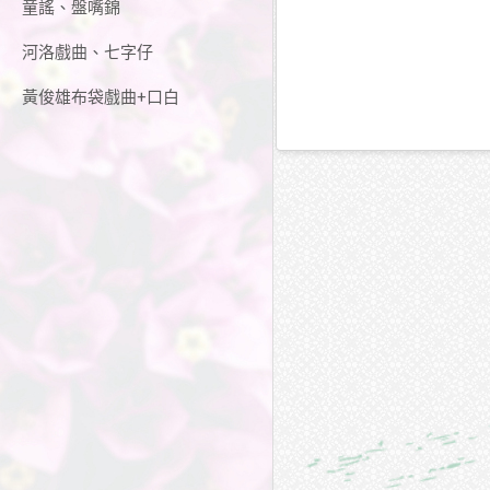
童謠、盤嘴錦
河洛戲曲、七字仔
黃俊雄布袋戲曲+口白