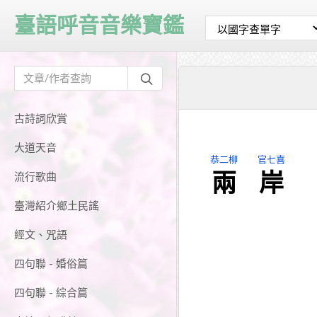
臺語呼音音樂寶鑑
古詩詞欣賞
大道天音
恭二柳
官七喜
兩
岸
流行歌曲
臺灣紹介鄉土民謠
經文、咒語
四句聯 - 婚俗篇
四句聯 - 綜合篇