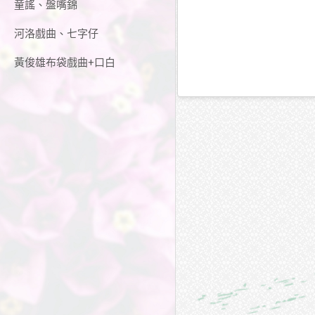
童謠、盤嘴錦
河洛戲曲、七字仔
黃俊雄布袋戲曲+口白