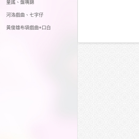
童謠、盤嘴錦
河洛戲曲、七字仔
黃俊雄布袋戲曲+口白