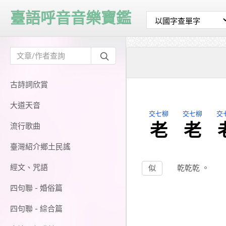
臺語呼音音樂寶鑑
古詩詞欣賞
大道天音
交七柳
交七柳
交
老
老
流行歌曲
臺灣紹介鄉土民謠
經文、咒語
似
乾乾乾
。
四句聯 - 婚俗篇
四句聯 - 綜合篇