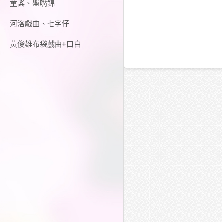
童謠、盤嘴錦
河洛戲曲、七字仔
黃俊雄布袋戲曲+口白