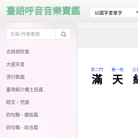
臺語呼音音樂寶鑑
古詩詞欣賞
大道天音
官二門
梔一他
江
滿
天
流行歌曲
臺灣紹介鄉土民謠
經文、咒語
四句聯 - 婚俗篇
四句聯 - 綜合篇