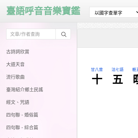
臺語呼音音樂寶鑑
古詩詞欣賞
大道天音
甘八曾
沽七語
梔
十
五
流行歌曲
臺灣紹介鄉土民謠
經文、咒語
四句聯 - 婚俗篇
四句聯 - 綜合篇