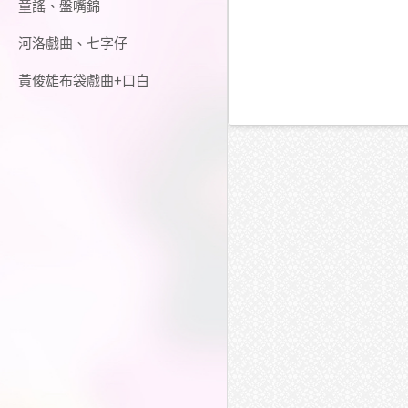
童謠、盤嘴錦
河洛戲曲、七字仔
黃俊雄布袋戲曲+口白