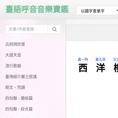
臺語呼音音樂寶鑑
古詩詞欣賞
大道天音
嘉一時
薑五英
交
西
洋
流行歌曲
臺灣紹介鄉土民謠
經文、咒語
四句聯 - 婚俗篇
四句聯 - 綜合篇