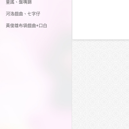
童謠、盤嘴錦
河洛戲曲、七字仔
黃俊雄布袋戲曲+口白