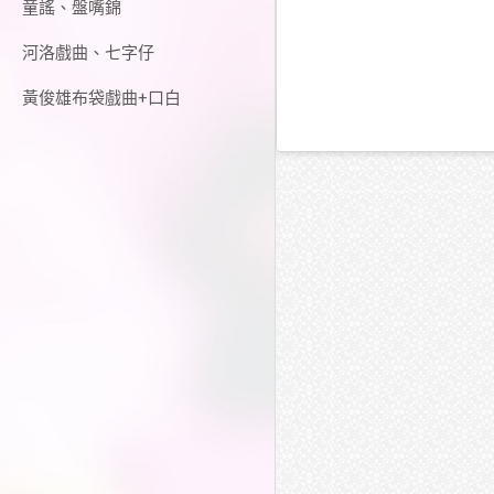
童謠、盤嘴錦
河洛戲曲、七字仔
黃俊雄布袋戲曲+口白