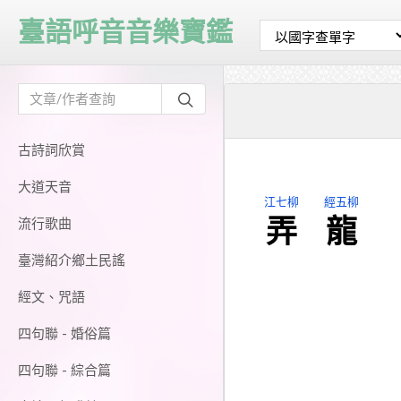
臺語呼音音樂寶鑑
古詩詞欣賞
大道天音
江七柳
經五柳
弄
龍
流行歌曲
臺灣紹介鄉土民謠
經文、咒語
四句聯 - 婚俗篇
四句聯 - 綜合篇