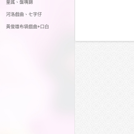
童謠、盤嘴錦
河洛戲曲、七字仔
黃俊雄布袋戲曲+口白