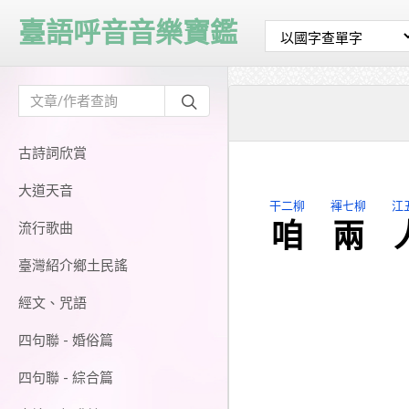
臺語呼音音樂寶鑑
古詩詞欣賞
大道天音
干二柳
褌七柳
江
咱
兩
流行歌曲
臺灣紹介鄉土民謠
經文、咒語
四句聯 - 婚俗篇
四句聯 - 綜合篇