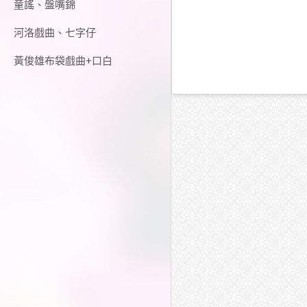
童謠、盤嘴錦
河洛戲曲、七字仔
黃俊雄布袋戲曲+口白