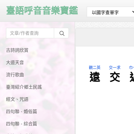
臺語呼音音樂寶鑑
古詩詞欣賞
大道天音
觀二英
交一求
巾
遠
交
流行歌曲
臺灣紹介鄉土民謠
經文、咒語
四句聯 - 婚俗篇
四句聯 - 綜合篇