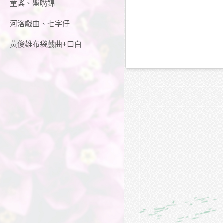
童謠、盤嘴錦
河洛戲曲、七字仔
黃俊雄布袋戲曲+口白