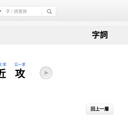
字詞
七求
公一求
近
攻
回上一層