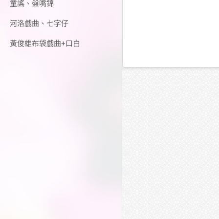
童謠、盤嘴錦
河洛戲曲、七字仔
黃俊雄布袋戲曲+口白