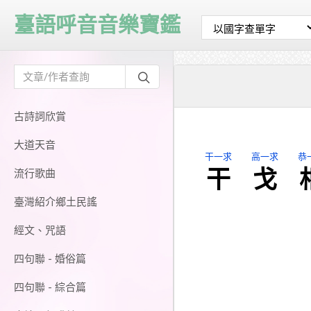
臺語呼音音樂寶鑑
古詩詞欣賞
大道天音
干一求
高一求
恭
干
戈
流行歌曲
臺灣紹介鄉土民謠
經文、咒語
四句聯 - 婚俗篇
四句聯 - 綜合篇