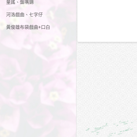
童謠、盤嘴錦
河洛戲曲、七字仔
黃俊雄布袋戲曲+口白