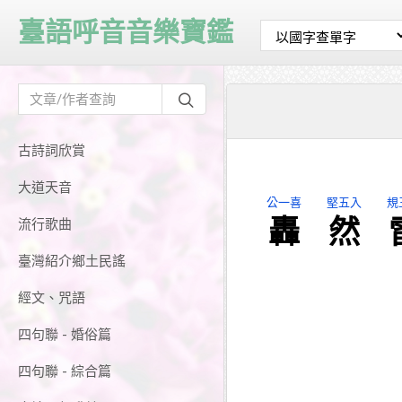
臺語呼音音樂寶鑑
古詩詞欣賞
大道天音
公一喜
堅五入
規
轟
然
流行歌曲
臺灣紹介鄉土民謠
經文、咒語
四句聯 - 婚俗篇
四句聯 - 綜合篇