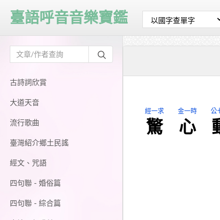
臺語呼音音樂寶鑑
古詩詞欣賞
大道天音
經一求
金一時
公
驚
心
流行歌曲
臺灣紹介鄉土民謠
經文、咒語
四句聯 - 婚俗篇
四句聯 - 綜合篇