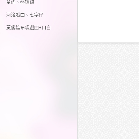
童謠、盤嘴錦
河洛戲曲、七字仔
黃俊雄布袋戲曲+口白