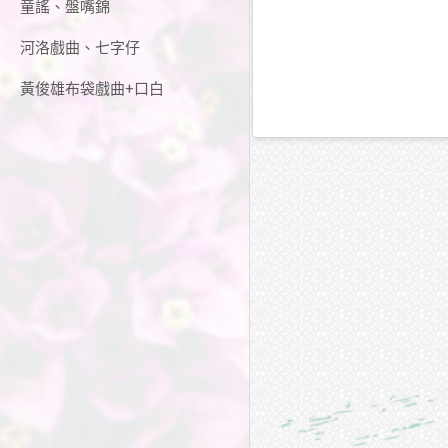
童謠、盤嘴錦
河洛戲曲、七字仔
黃俊雄布袋戲曲+口白