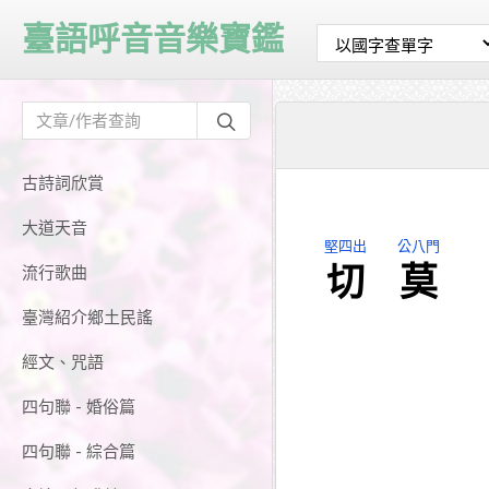
臺語呼音音樂寶鑑
古詩詞欣賞
大道天音
堅四出
公八門
切
莫
流行歌曲
臺灣紹介鄉土民謠
經文、咒語
四句聯 - 婚俗篇
四句聯 - 綜合篇