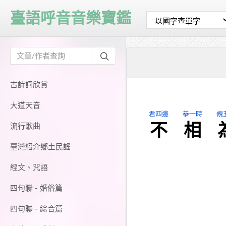
臺語呼音音樂寶鑑
古詩詞欣賞
大道天音
君四邊
恭一時
規
不
相
流行歌曲
臺灣紹介鄉土民謠
經文、咒語
四句聯 - 婚俗篇
四句聯 - 綜合篇