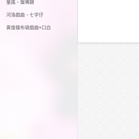
童謠、盤嘴錦
河洛戲曲、七字仔
黃俊雄布袋戲曲+口白