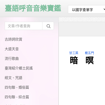
臺語呼音音樂寶鑑
古詩詞欣賞
大道天音
甘三英
梔五門
暗
暝
流行歌曲
臺灣紹介鄉土民謠
經文、咒語
四句聯 - 婚俗篇
四句聯 - 綜合篇