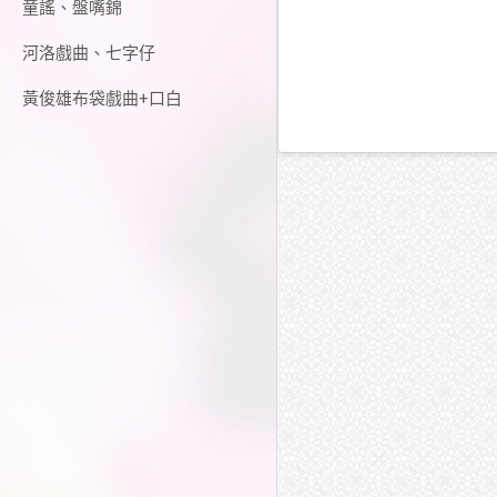
童謠、盤嘴錦
河洛戲曲、七字仔
黃俊雄布袋戲曲+口白