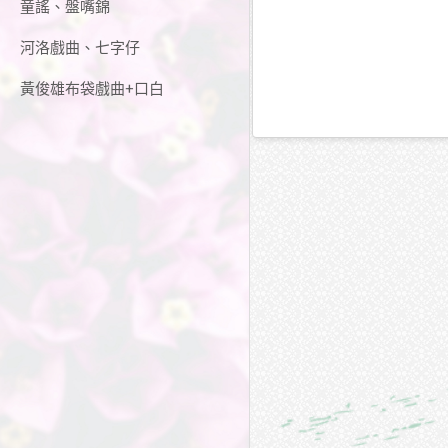
童謠、盤嘴錦
河洛戲曲、七字仔
黃俊雄布袋戲曲+口白