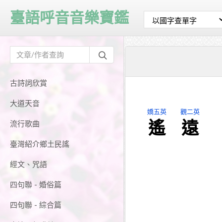
臺語呼音音樂寶鑑
古詩詞欣賞
大道天音
嬌五英
觀二英
遙
遠
流行歌曲
臺灣紹介鄉土民謠
經文、咒語
四句聯 - 婚俗篇
四句聯 - 綜合篇