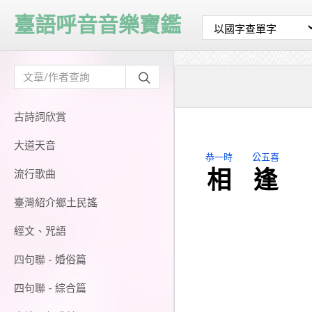
臺語呼音音樂寶鑑
古詩詞欣賞
大道天音
恭一時
公五喜
相
逢
流行歌曲
臺灣紹介鄉土民謠
經文、咒語
四句聯 - 婚俗篇
四句聯 - 綜合篇