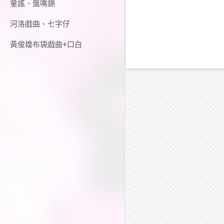
童謠、盤嘴錦
河洛戲曲、七字仔
黃俊雄布袋戲曲+口白