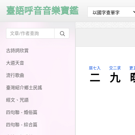
臺語呼音音樂寶鑑
古詩詞欣賞
大道天音
居七入
交二求
更
二
九
流行歌曲
臺灣紹介鄉土民謠
經文、咒語
四句聯 - 婚俗篇
四句聯 - 綜合篇