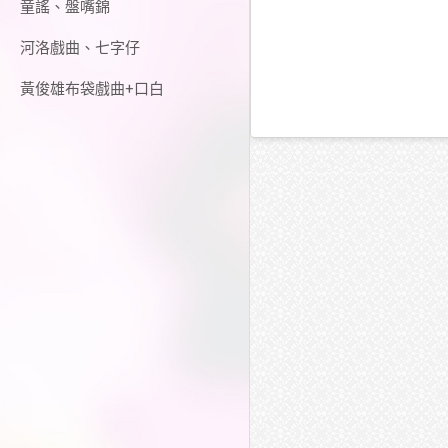
童謠、盤嘴錦
河洛戲曲、七字仔
黃俊雄布袋戲曲+口白