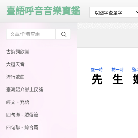
臺語呼音音樂寶鑑
古詩詞欣賞
大道天音
堅一時
梔一時
監
先
生
流行歌曲
臺灣紹介鄉土民謠
經文、咒語
四句聯 - 婚俗篇
四句聯 - 綜合篇