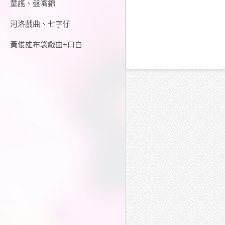
童謠、盤嘴錦
河洛戲曲、七字仔
黃俊雄布袋戲曲+口白