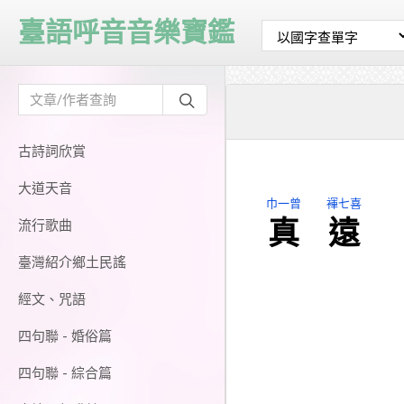
臺語呼音音樂寶鑑
古詩詞欣賞
大道天音
巾一曾
褌七喜
真
遠
流行歌曲
臺灣紹介鄉土民謠
經文、咒語
四句聯 - 婚俗篇
四句聯 - 綜合篇