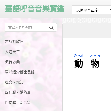
臺語呼音音樂寶鑑
古詩詞欣賞
大道天音
公七地
君八門
動
物
流行歌曲
臺灣紹介鄉土民謠
經文、咒語
四句聯 - 婚俗篇
四句聯 - 綜合篇