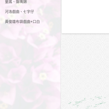
童謠、盤嘴錦
河洛戲曲、七字仔
黃俊雄布袋戲曲+口白