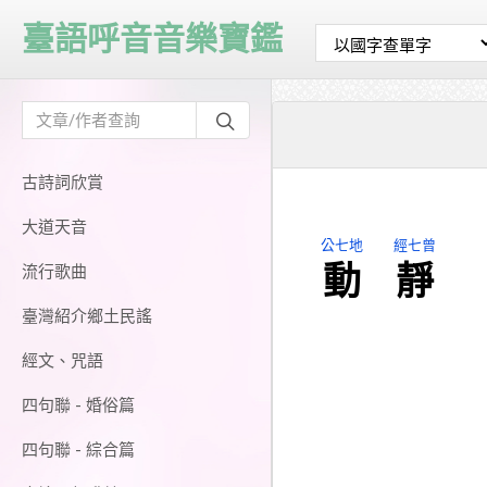
臺語呼音音樂寶鑑
古詩詞欣賞
大道天音
公七地
經七曾
動
靜
流行歌曲
臺灣紹介鄉土民謠
經文、咒語
四句聯 - 婚俗篇
四句聯 - 綜合篇