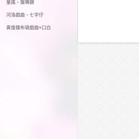
童謠、盤嘴錦
河洛戲曲、七字仔
黃俊雄布袋戲曲+口白