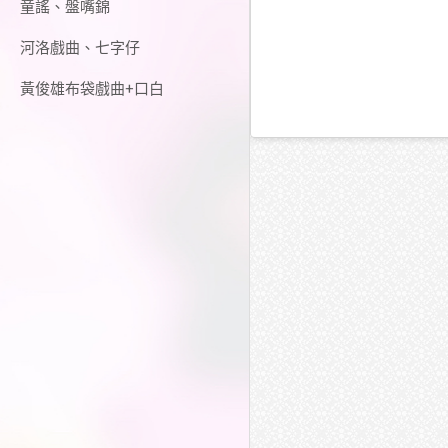
童謠、盤嘴錦
河洛戲曲、七字仔
黃俊雄布袋戲曲+口白