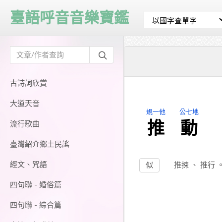
臺語呼音音樂寶鑑
古詩詞欣賞
大道天音
規一他
公七地
推
動
流行歌曲
臺灣紹介鄉土民謠
經文、咒語
似
推捒
、
推行
四句聯 - 婚俗篇
四句聯 - 綜合篇