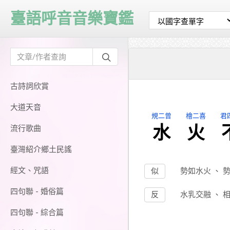
臺語呼音音樂寶鑑
古詩詞欣賞
大道天音
規二曾
檜二喜
君
水
火
流行歌曲
臺灣紹介鄉土民謠
經文、咒語
似
勢如水火
、
四句聯 - 婚俗篇
反
水乳交融
、
四句聯 - 綜合篇