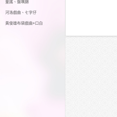
童謠、盤嘴錦
河洛戲曲、七字仔
黃俊雄布袋戲曲+口白