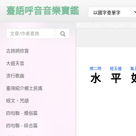
臺語呼音音樂寶鑑
古詩詞欣賞
大道天音
規二時
經五邊
龜
水
平
流行歌曲
臺灣紹介鄉土民謠
經文、咒語
四句聯 - 婚俗篇
四句聯 - 綜合篇