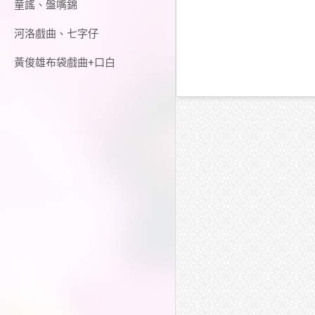
童謠、盤嘴錦
河洛戲曲、七字仔
黃俊雄布袋戲曲+口白