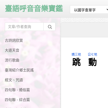
臺語呼音音樂寶鑑
古詩詞欣賞
大道天音
嬌三他
公七地
跳
動
流行歌曲
臺灣紹介鄉土民謠
經文、咒語
四句聯 - 婚俗篇
四句聯 - 綜合篇