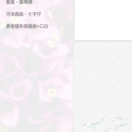
童謠、盤嘴錦
河洛戲曲、七字仔
黃俊雄布袋戲曲+口白