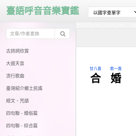
臺語呼音音樂寶鑑
古詩詞欣賞
大道天音
甘八喜
君一喜
合
婚
流行歌曲
臺灣紹介鄉土民謠
經文、咒語
四句聯 - 婚俗篇
四句聯 - 綜合篇