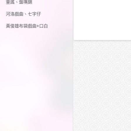
童謠、盤嘴錦
河洛戲曲、七字仔
黃俊雄布袋戲曲+口白