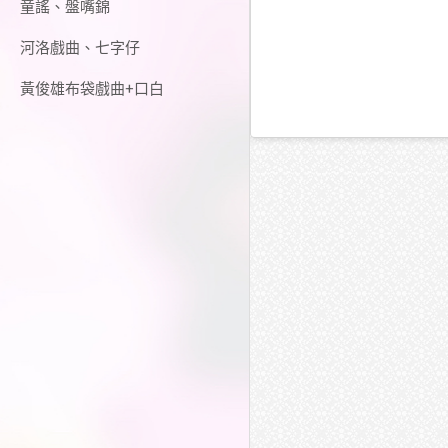
童謠、盤嘴錦
河洛戲曲、七字仔
黃俊雄布袋戲曲+口白