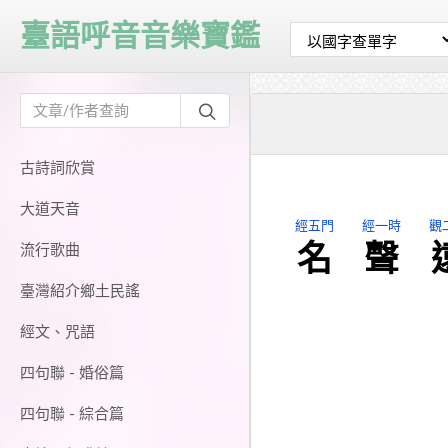
臺語呼音音樂寶鑑
古詩詞欣賞
大道天音
經五門
經一時
觀
名
聲
流行歌曲
臺灣紹介鄉土民謠
經文、咒語
四句聯 - 婚俗篇
四句聯 - 綜合篇