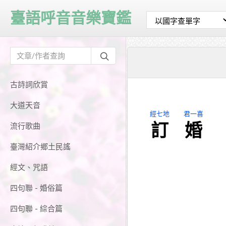
臺語呼音音樂寶鑑
古詩詞欣賞
大道天音
經七地
君一喜
訂
婚
流行歌曲
臺灣紹介鄉土民謠
經文、咒語
四句聯 - 婚俗篇
四句聯 - 綜合篇