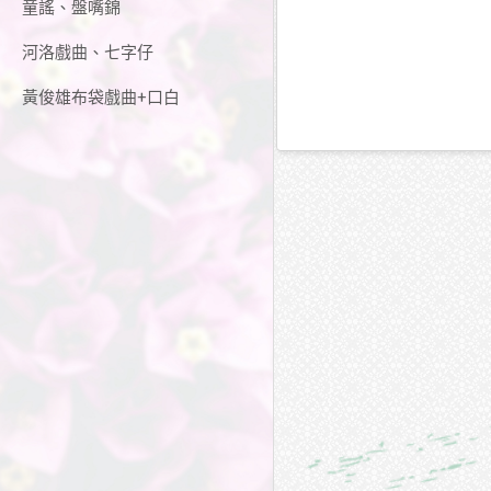
童謠、盤嘴錦
河洛戲曲、七字仔
黃俊雄布袋戲曲+口白