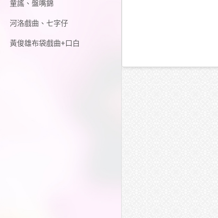
童謠、盤嘴錦
河洛戲曲、七字仔
黃俊雄布袋戲曲+口白