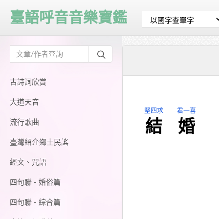
臺語呼音音樂寶鑑
古詩詞欣賞
大道天音
堅四求
君一喜
結
婚
流行歌曲
臺灣紹介鄉土民謠
經文、咒語
四句聯 - 婚俗篇
四句聯 - 綜合篇