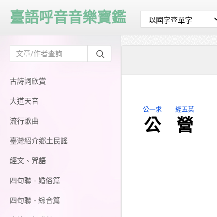
臺語呼音音樂寶鑑
古詩詞欣賞
大道天音
公一求
經五英
公
營
流行歌曲
臺灣紹介鄉土民謠
經文、咒語
四句聯 - 婚俗篇
四句聯 - 綜合篇