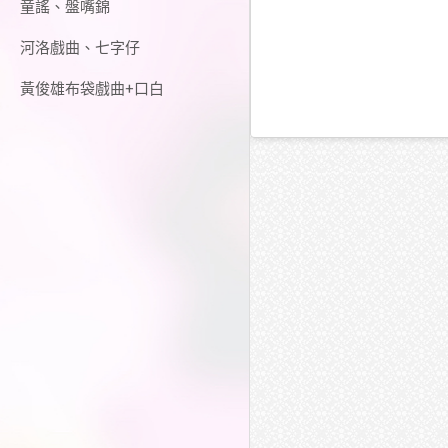
童謠、盤嘴錦
河洛戲曲、七字仔
黃俊雄布袋戲曲+口白