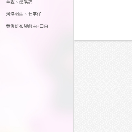
童謠、盤嘴錦
河洛戲曲、七字仔
黃俊雄布袋戲曲+口白