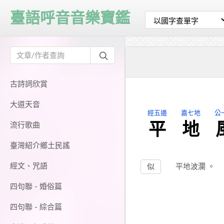
臺語呼音音樂寶鑑
古詩詞欣賞
大道天音
經五邊
嘉七地
公
平
地
流行歌曲
臺灣紹介鄉土民謠
經文、咒語
似
平地波瀾
。
四句聯 - 婚俗篇
四句聯 - 綜合篇