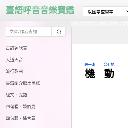
臺語呼音音樂寶鑑
古詩詞欣賞
大道天音
居一求
公七地
機
動
流行歌曲
臺灣紹介鄉土民謠
經文、咒語
四句聯 - 婚俗篇
四句聯 - 綜合篇