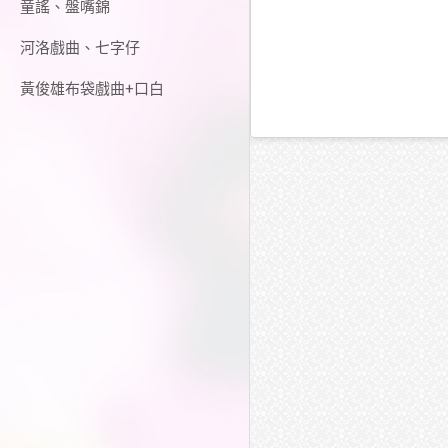
童謠、盤嘴錦
河洛戲曲、七字仔
黃俊雄布袋戲曲+口白