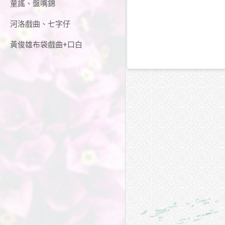
童謠、盤嘴錦
河洛戲曲、七字仔
黃俊雄布袋戲曲+口白