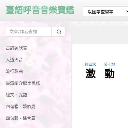
臺語呼音音樂寶鑑
古詩詞欣賞
大道天音
經四求
公七地
激
動
流行歌曲
臺灣紹介鄉土民謠
經文、咒語
四句聯 - 婚俗篇
四句聯 - 綜合篇