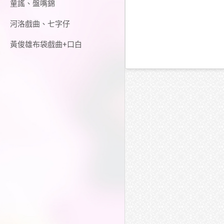
童謠、盤嘴錦
河洛戲曲、七字仔
黃俊雄布袋戲曲+口白