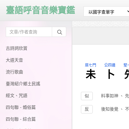
臺語呼音音樂寶鑑
古詩詞欣賞
大道天音
居七門
公四邊
堅
未
卜
流行歌曲
臺灣紹介鄉土民謠
經文、咒語
似
料事如神
、
四句聯 - 婚俗篇
反
後知後覺
、
四句聯 - 綜合篇