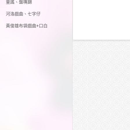
童謠、盤嘴錦
河洛戲曲、七字仔
黃俊雄布袋戲曲+口白