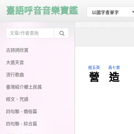
臺語呼音音樂寶鑑
古詩詞欣賞
大道天音
經五英
高七曾
營
造
流行歌曲
臺灣紹介鄉土民謠
經文、咒語
四句聯 - 婚俗篇
四句聯 - 綜合篇