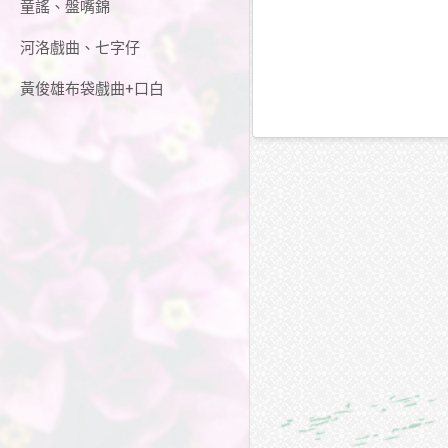
童謠、盤嘴錦
河洛戲曲、七字仔
黃俊雄布袋戲曲+口白