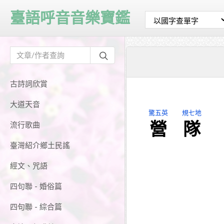
臺語呼音音樂寶鑑
古詩詞欣賞
大道天音
驚五英
規七地
營
隊
流行歌曲
臺灣紹介鄉土民謠
經文、咒語
四句聯 - 婚俗篇
四句聯 - 綜合篇